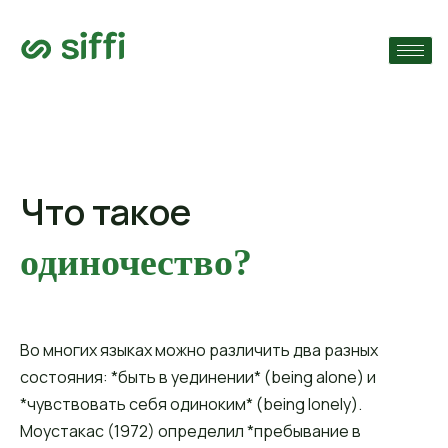
›
ям
›
нты
›
Что такое
одиночество?
Во многих языках можно различить два разных
состояния: *быть в уединении* (being alone) и
*чувствовать себя одиноким* (being lonely).
Моустакас (1972) определил *пребывание в