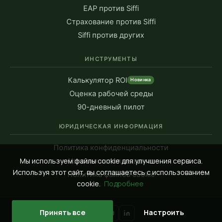
EAP против Siffi
Страхование против Siffi
Siffi против других
ИНСТРУМЕНТЫ
Калькулятор ROI
Новинка
Оценка рабочей среды
90-дневный пилот
ЮРИДИЧЕСКАЯ ИНФОРМАЦИЯ
Политика конфиденциальности
Мы используем файлы cookie для улучшения сервиса.
Условия использования
Используя этот сайт, вы соглашаетесь с использованием
Политика файлов cookie
cookie.
Подробнее
Принять все
Настроить